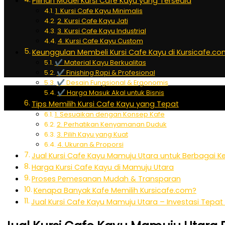
Pilihan Model Kursi Cafe Kayu yang Tersedia
1. Kursi Cafe Kayu Minimalis
2. Kursi Cafe Kayu Jati
3. Kursi Cafe Kayu Industrial
4. Kursi Cafe Kayu Custom
Keunggulan Membeli Kursi Cafe Kayu di Kursicafe.c
✔ Material Kayu Berkualitas
✔ Finishing Rapi & Profesional
✔ Desain Fungsional & Ergonomis
✔ Harga Masuk Akal untuk Bisnis
Tips Memilih Kursi Cafe Kayu yang Tepat
1. Sesuaikan dengan Konsep Kafe
2. Perhatikan Kenyamanan Duduk
3. Pilih Kayu yang Kuat
4. Ukuran & Proporsi
Jual Kursi Cafe Kayu Mamuju Utara untuk Berbagai 
Harga Kursi Cafe Kayu di Mamuju Utara
Proses Pemesanan Mudah & Transparan
Kenapa Banyak Kafe Memilih Kursicafe.com?
Jual Kursi Cafe Kayu Mamuju Utara – Investasi Tepat