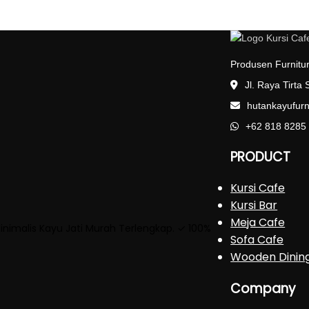
Produsen Furnitur
Jl. Raya Tirta
hutankayufur
+62 818 8285
PRODUCT
Kursi Cafe
Kursi Bar
Meja Cafe
Minimalis Kayu Jati Murah Terlengkap. ✓ 100%
Sofa Cafe
Wooden Dinin
Company