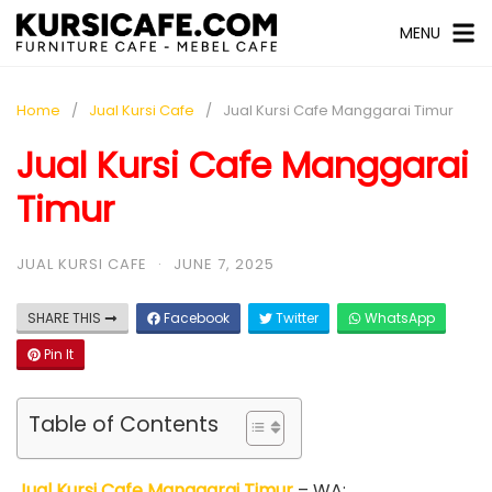
MENU
Home
Jual Kursi Cafe
Jual Kursi Cafe Manggarai Timur
Jual Kursi Cafe Manggarai
Timur
JUAL KURSI CAFE
·
JUNE 7, 2025
SHARE THIS
Facebook
Twitter
WhatsApp
Pin It
Table of Contents
Jual Kursi Cafe Manggarai Timur
– WA: