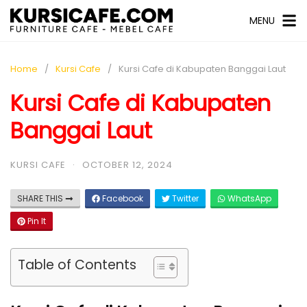
MENU
Home
Kursi Cafe
Kursi Cafe di Kabupaten Banggai Laut
Kursi Cafe di Kabupaten
Banggai Laut
KURSI CAFE
·
OCTOBER 12, 2024
SHARE THIS
Facebook
Twitter
WhatsApp
Pin It
Table of Contents