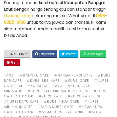
Sedang mencari
kursi cafe di Kabupaten Banggai
Laut
dengan harga terjangkau dan standar tinggi?
Hubungi kami
sekarang melalui WhatsApp di
0818-
8285-6160
untuk tanya jawab dan transaksi! Kami
siap membantu Anda memilih kursi terbaik untuk
bisnis Anda.
SHARE THIS
Facebook
Twitter
WhatsApp
Pin It
TAGS:
#BANGKU CAFE
#HARGA KURSI CAFE
#KURSI
BAR CAFE
#KURSI BESI KAFE
#KURSI CAFE
#KURSI
CAFE BESI
#KURSI CAFE KAYU
#KURSI CAFE
MINIMALIS
#KURSI CAFE MINIMALIS MODERN
#KURSI
CAFE OUTDOOR
#KURSI KAFE
#KURSI KAFE BESI
#KURSI KAYU KAFE
#KURSI MEJA CAFE
#KURSI
MINIMALIS CAFE
#MEJA KURSI CAFE
#MEJA KURSI
CAFE OUTDOOR
#MEJA KURSI CAFE UNIK
#SOFA