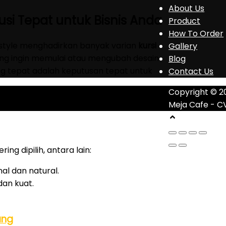
About Us
usi Tepat untuk Bisnis Anda
Product
How To Order
style menghadirkan banyak varian
kursi
Gallery
ng ingin memulai atau mengubah desain
Blog
g tepat adalah keputusan tepat untuk
Contact Us
Copyright © 2
Meja Cafe - C
ring dipilih, antara lain:
al dan natural.
an kuat.
ang