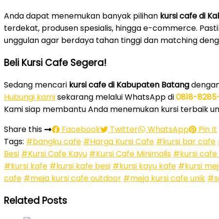
Anda dapat menemukan banyak pilihan
kursi cafe di 
terdekat, produsen spesialis, hingga e-commerce. Past
unggulan agar berdaya tahan tinggi dan matching deng
Beli Kursi Cafe Segera!
Sedang mencari
kursi cafe di Kabupaten Batang
dengan 
Hubungi kami
sekarang melalui WhatsApp di
0818-8285
Kami siap membantu Anda menemukan kursi terbaik unt
Share this
Facebook
Twitter
WhatsApp
Pin It
Tags:
#bangku cafe
#Harga Kursi Cafe
#kursi bar cafe
Besi
#Kursi Cafe Kayu
#Kursi Cafe Minimalis
#kursi cafe
#kursi kafe
#kursi kafe besi
#kursi kayu kafe
#kursi mej
cafe
#meja kursi cafe outdoor
#meja kursi cafe unik
#s
Related Posts