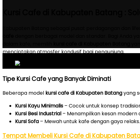
Kursi Cafe di Kabupaten Batang : Sol
Kabupaten Batang sebagai pusat perdagangan dan life
cafe
dengan berbagai model dan standar. Bagi Anda ya
dalam kafe, memilih
kursi cafe di Kabupaten Batang
yan
menciptakan atmosfer kondusif bagi pengunjung.
Tipe Kursi Cafe yang Banyak Diminati
Beberapa model
kursi cafe di Kabupaten Batang
yang se
Kursi Kayu Minimalis
– Cocok untuk konsep tradision
Kursi Besi Industrial
– Menampilkan kesan modern d
Kursi Sofa
– Mewah untuk kafe dengan gaya relaks.
Tempat Membeli Kursi Cafe di Kabupaten Bat