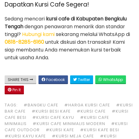
Dapatkan Kursi Cafe Segera!
Sedang mencari
kursi cafe di Kabupaten Bengkulu
Tengah
dengan penawaran menarik dan standar
tinggi?
Hubungi kami
sekarang melalui WhatsApp di
0818-8285-6160
untuk diskusi dan transaksi! Kami
siap membantu Anda menemukan kursi terbaik
untuk usaha Anda.
SHARE THIS
Facebook
Twitter
WhatsApp
Pin It
TAGS:
#BANGKU CAFE
#HARGA KURSI CAFE
#KURSI
BAR CAFE
#KURSI BESI KAFE
#KURSI CAFE
#KURSI
CAFE BESI
#KURSI CAFE KAYU
#KURSI CAFE
MINIMALIS
#KURSI CAFE MINIMALIS MODERN
#KURSI
CAFE OUTDOOR
#KURSI KAFE
#KURSI KAFE BESI
#KURSI KAYU KAFE
#KURSI MEJA CAFE
#KURSI