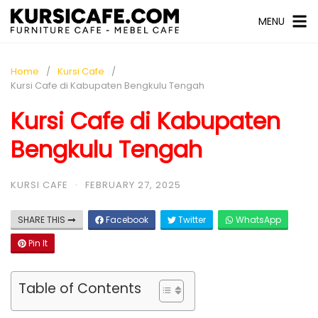
MENU
Home
Kursi Cafe
Kursi Cafe di Kabupaten Bengkulu Tengah
Kursi Cafe di Kabupaten
Bengkulu Tengah
KURSI CAFE
·
FEBRUARY 27, 2025
SHARE THIS
Facebook
Twitter
WhatsApp
Pin It
Table of Contents