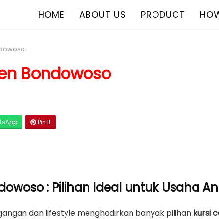
HOME
ABOUT US
PRODUCT
HOW
ondowoso
aten Bondowoso
tsApp
Pin It
dowoso : Pilihan Ideal untuk Usaha A
ngan dan lifestyle menghadirkan banyak pilihan
kursi 