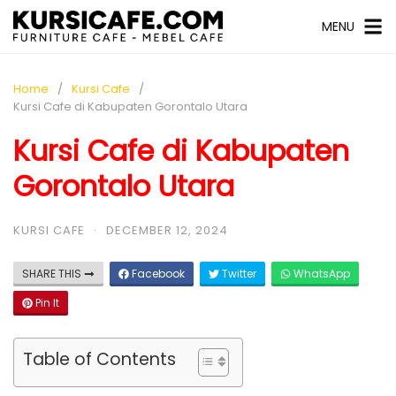
MENU
Home
Kursi Cafe
Kursi Cafe di Kabupaten Gorontalo Utara
Kursi Cafe di Kabupaten
Gorontalo Utara
KURSI CAFE
·
DECEMBER 12, 2024
SHARE THIS
Facebook
Twitter
WhatsApp
Pin It
Table of Contents