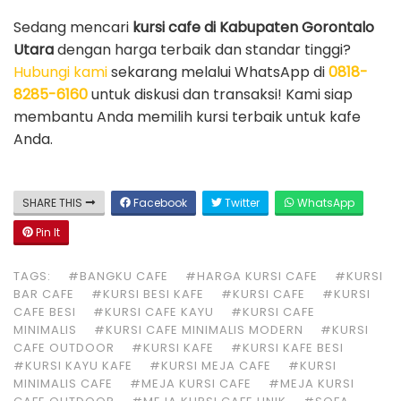
Sedang mencari
kursi cafe di Kabupaten Gorontalo
Utara
dengan harga terbaik dan standar tinggi?
Hubungi kami
sekarang melalui WhatsApp di
0818-
8285-6160
untuk diskusi dan transaksi! Kami siap
membantu Anda memilih kursi terbaik untuk kafe
Anda.
SHARE THIS
Facebook
Twitter
WhatsApp
Pin It
TAGS:
#BANGKU CAFE
#HARGA KURSI CAFE
#KURSI
BAR CAFE
#KURSI BESI KAFE
#KURSI CAFE
#KURSI
CAFE BESI
#KURSI CAFE KAYU
#KURSI CAFE
MINIMALIS
#KURSI CAFE MINIMALIS MODERN
#KURSI
CAFE OUTDOOR
#KURSI KAFE
#KURSI KAFE BESI
#KURSI KAYU KAFE
#KURSI MEJA CAFE
#KURSI
MINIMALIS CAFE
#MEJA KURSI CAFE
#MEJA KURSI