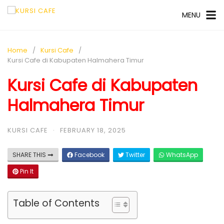
MENU
Home
Kursi Cafe
Kursi Cafe di Kabupaten Halmahera Timur
Kursi Cafe di Kabupaten
Halmahera Timur
KURSI CAFE
·
FEBRUARY 18, 2025
SHARE THIS
Facebook
Twitter
WhatsApp
Pin It
Table of Contents