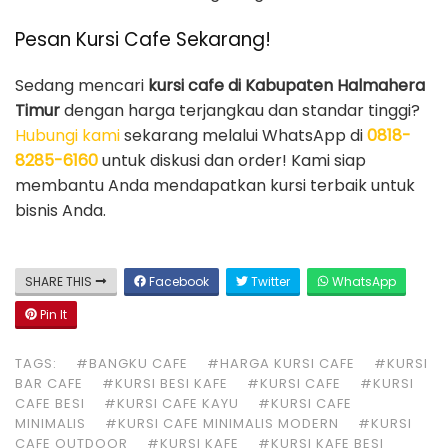
Pesan Kursi Cafe Sekarang!
Sedang mencari
kursi cafe di Kabupaten Halmahera
Timur
dengan harga terjangkau dan standar tinggi?
Hubungi kami
sekarang melalui WhatsApp di
0818-
8285-6160
untuk diskusi dan order! Kami siap
membantu Anda mendapatkan kursi terbaik untuk
bisnis Anda.
SHARE THIS
Facebook
Twitter
WhatsApp
Pin It
TAGS:
#BANGKU CAFE
#HARGA KURSI CAFE
#KURSI
BAR CAFE
#KURSI BESI KAFE
#KURSI CAFE
#KURSI
CAFE BESI
#KURSI CAFE KAYU
#KURSI CAFE
MINIMALIS
#KURSI CAFE MINIMALIS MODERN
#KURSI
CAFE OUTDOOR
#KURSI KAFE
#KURSI KAFE BESI