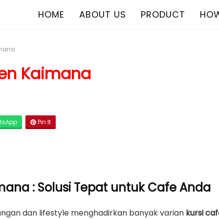
HOME
ABOUT US
PRODUCT
HOW
imana
ten Kaimana
tsApp
Pin It
mana : Solusi Tepat untuk Cafe Anda
gan dan lifestyle menghadirkan banyak varian
kursi ca