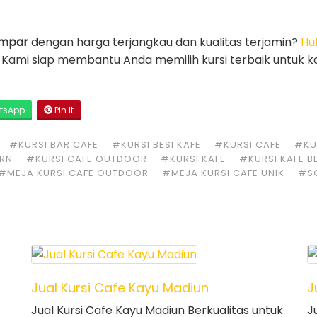
ampar
dengan harga terjangkau dan kualitas terjamin?
Hu
! Kami siap membantu Anda memilih kursi terbaik untuk k
tsApp
Pin It
#KURSI BAR CAFE
#KURSI BESI KAFE
#KURSI CAFE
#KUR
ERN
#KURSI CAFE OUTDOOR
#KURSI KAFE
#KURSI KAFE B
#MEJA KURSI CAFE OUTDOOR
#MEJA KURSI CAFE UNIK
#S
Jual Kursi Cafe Kayu Madiun
J
Jual Kursi Cafe Kayu Madiun Berkualitas untuk
J