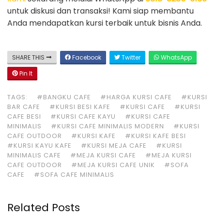
untuk diskusi dan transaksi! Kami siap membantu
Anda mendapatkan kursi terbaik untuk bisnis Anda.
SHARE THIS
Facebook
Twitter
WhatsApp
Pin It
TAGS:
#BANGKU CAFE
#HARGA KURSI CAFE
#KURSI
BAR CAFE
#KURSI BESI KAFE
#KURSI CAFE
#KURSI
CAFE BESI
#KURSI CAFE KAYU
#KURSI CAFE
MINIMALIS
#KURSI CAFE MINIMALIS MODERN
#KURSI
CAFE OUTDOOR
#KURSI KAFE
#KURSI KAFE BESI
#KURSI KAYU KAFE
#KURSI MEJA CAFE
#KURSI
MINIMALIS CAFE
#MEJA KURSI CAFE
#MEJA KURSI
CAFE OUTDOOR
#MEJA KURSI CAFE UNIK
#SOFA
CAFE
#SOFA CAFE MINIMALIS
Related Posts