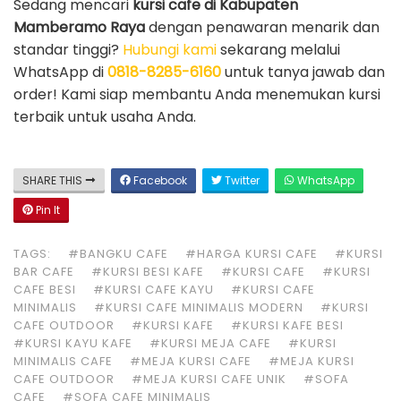
Sedang mencari
kursi cafe di Kabupaten
Mamberamo Raya
dengan penawaran menarik dan
standar tinggi?
Hubungi kami
sekarang melalui
WhatsApp di
0818-8285-6160
untuk tanya jawab dan
order! Kami siap membantu Anda menemukan kursi
terbaik untuk usaha Anda.
SHARE THIS
Facebook
Twitter
WhatsApp
Pin It
TAGS:
#BANGKU CAFE
#HARGA KURSI CAFE
#KURSI
BAR CAFE
#KURSI BESI KAFE
#KURSI CAFE
#KURSI
CAFE BESI
#KURSI CAFE KAYU
#KURSI CAFE
MINIMALIS
#KURSI CAFE MINIMALIS MODERN
#KURSI
CAFE OUTDOOR
#KURSI KAFE
#KURSI KAFE BESI
#KURSI KAYU KAFE
#KURSI MEJA CAFE
#KURSI
MINIMALIS CAFE
#MEJA KURSI CAFE
#MEJA KURSI
CAFE OUTDOOR
#MEJA KURSI CAFE UNIK
#SOFA
CAFE
#SOFA CAFE MINIMALIS