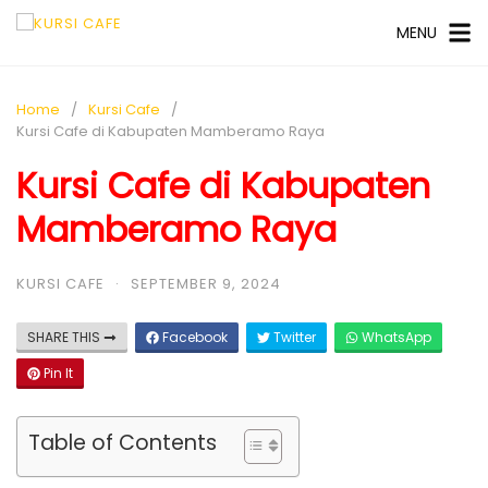
MENU
Home
Kursi Cafe
Kursi Cafe di Kabupaten Mamberamo Raya
Kursi Cafe di Kabupaten
Mamberamo Raya
KURSI CAFE
·
SEPTEMBER 9, 2024
SHARE THIS
Facebook
Twitter
WhatsApp
Pin It
Table of Contents