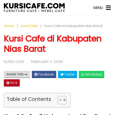
MENU
Home
Kursi Cafe
Kursi Cafe di Kabupaten Nias Barat
Kursi Cafe di Kabupaten
Nias Barat
KURSI CAFE
·
FEBRUARY 7, 2025
SHARE THIS
Facebook
Twitter
WhatsApp
Pin It
Table of Contents