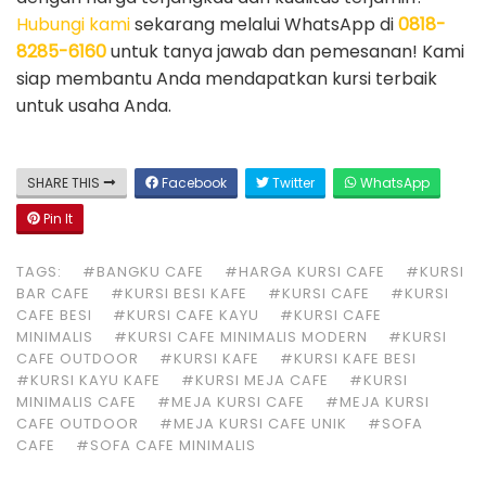
Hubungi kami
sekarang melalui WhatsApp di
0818-
8285-6160
untuk tanya jawab dan pemesanan! Kami
siap membantu Anda mendapatkan kursi terbaik
untuk usaha Anda.
SHARE THIS
Facebook
Twitter
WhatsApp
Pin It
TAGS:
#BANGKU CAFE
#HARGA KURSI CAFE
#KURSI
BAR CAFE
#KURSI BESI KAFE
#KURSI CAFE
#KURSI
CAFE BESI
#KURSI CAFE KAYU
#KURSI CAFE
MINIMALIS
#KURSI CAFE MINIMALIS MODERN
#KURSI
CAFE OUTDOOR
#KURSI KAFE
#KURSI KAFE BESI
#KURSI KAYU KAFE
#KURSI MEJA CAFE
#KURSI
MINIMALIS CAFE
#MEJA KURSI CAFE
#MEJA KURSI
CAFE OUTDOOR
#MEJA KURSI CAFE UNIK
#SOFA
CAFE
#SOFA CAFE MINIMALIS