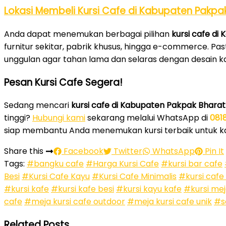
Lokasi Membeli Kursi Cafe di Kabupaten Pakpa
Anda dapat menemukan berbagai pilihan
kursi cafe di
furnitur sekitar, pabrik khusus, hingga e-commerce. Pas
unggulan agar tahan lama dan selaras dengan desain k
Pesan Kursi Cafe Segera!
Sedang mencari
kursi cafe di Kabupaten Pakpak Bharat
tinggi?
Hubungi kami
sekarang melalui WhatsApp di
081
siap membantu Anda menemukan kursi terbaik untuk k
Share this
Facebook
Twitter
WhatsApp
Pin It
Tags:
#bangku cafe
#Harga Kursi Cafe
#kursi bar cafe
Besi
#Kursi Cafe Kayu
#Kursi Cafe Minimalis
#kursi cafe
#kursi kafe
#kursi kafe besi
#kursi kayu kafe
#kursi mej
cafe
#meja kursi cafe outdoor
#meja kursi cafe unik
#s
Related Posts