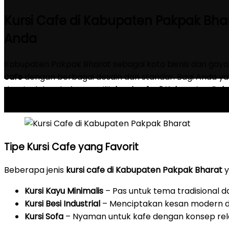
Kursi Cafe di Kabupaten Pakpak Bhar
Anda
Kabupaten Pakpak Bharat sebagai kota bisnis dan gaya
cafe
dengan berbagai desain dan standar. Bagi Anda 
desain dalam kafe, memilih
kursi cafe di Kabupaten Pa
penting untuk menciptakan lingkungan kondusif bagi pe
Tipe Kursi Cafe yang Favorit
Beberapa jenis
kursi cafe di Kabupaten Pakpak Bharat
y
Kursi Kayu Minimalis
– Pas untuk tema tradisional d
Kursi Besi Industrial
– Menciptakan kesan modern d
Kursi Sofa
– Nyaman untuk kafe dengan konsep rel