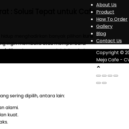
About Us
at : Solusi Tepat untuk Cafe
Product
How To Order
Gallery
Blog
 hidup menghadirkan banyak pilihan
kursi
Contact Us
yang ingin membuka atau memperbarui
kpak Bharat
yang tepat adalah langkah
Copyright © 2
ngunjung.
Meja Cafe - C
ang sering dipilih, antara lain:
an alami.
an kuat.
aks.