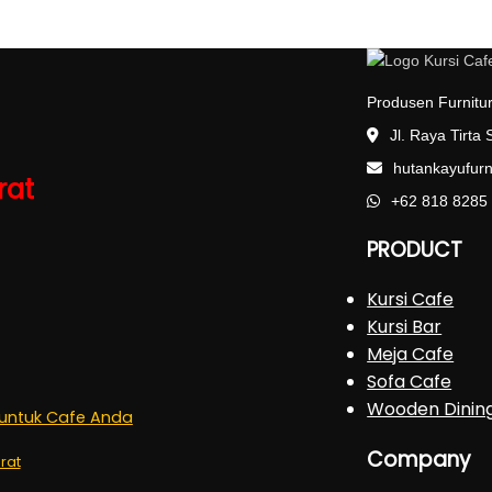
Produsen Furnitur
Jl. Raya Tirta
hutankayufur
rat
+62 818 8285
PRODUCT
Kursi Cafe
Kursi Bar
Meja Cafe
Sofa Cafe
Wooden Dinin
t untuk Cafe Anda
Company
rat