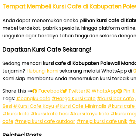
Tempat Membeli Kursi Cafe di Kabupaten Pole
Anda dapat menemukan aneka pilihan
kursi cafe di Ka
mebel terdekat, pabrik spesialis, hingga platform onlin
unggulan agar berdaya tahan tinggi dan selaras denga
Dapatkan Kursi Cafe Sekarang!
Sedang mencari
kursi cafe di Kabupaten Polewali Mand
terjamin?
Hubungi kami
sekarang melalui WhatsApp di
Kami siap membantu Anda menemukan kursi terbaik unt
Share this
Facebook
Twitter
WhatsApp
Pin It
Tags:
#bangku cafe
#Harga Kursi Cafe
#kursi bar cafe
Besi
#Kursi Cafe Kayu
#Kursi Cafe Minimalis
#kursi cafe
#kursi kafe
#kursi kafe besi
#kursi kayu kafe
#kursi mej
cafe
#meja kursi cafe outdoor
#meja kursi cafe unik
#s
Related Posts