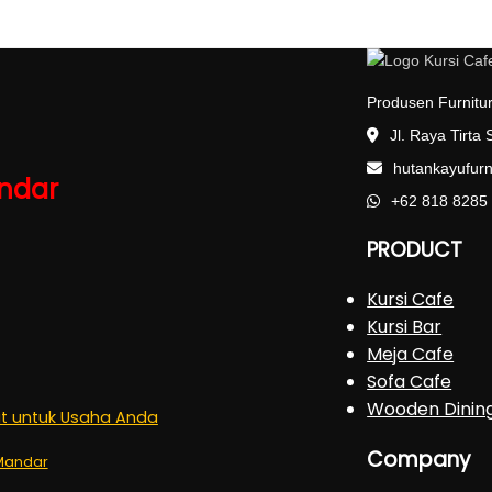
Produsen Furnitur
Jl. Raya Tirta
hutankayufur
andar
+62 818 8285
PRODUCT
Kursi Cafe
Kursi Bar
Meja Cafe
Sofa Cafe
Wooden Dinin
pat untuk Usaha Anda
Company
 Mandar