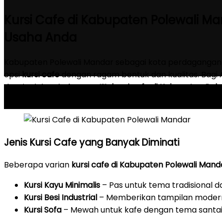
Kursi Cafe di Kabupaten Polewali Man
Usaha Anda
Kabupaten Polewali Mandar sebagai kota perdagangan
opsi
kursi cafe
dengan ragam bentuk dan kualitas. Bagi 
desain dalam kafe, memilih
kursi cafe di Kabupaten Pol
penting untuk menciptakan lingkungan nyaman bagi pe
Jenis Kursi Cafe yang Banyak Diminati
Beberapa varian
kursi cafe di Kabupaten Polewali Mand
Kursi Kayu Minimalis
– Pas untuk tema tradisional d
Kursi Besi Industrial
– Memberikan tampilan modern
Kursi Sofa
– Mewah untuk kafe dengan tema santai