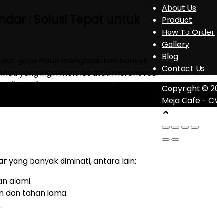
About Us
dar : Solusi Tepat untuk
Product
How To Order
Gallery
Blog
 dan gaya hidup menghadirkan banyak
Contact Us
Anda yang ingin merintis atau merenovasi
ewali Mandar
yang tepat adalah langkah
Copyright © 2
langgan.
Meja Cafe - C
ar
yang banyak diminati, antara lain:
an alami.
 dan tahan lama.
.