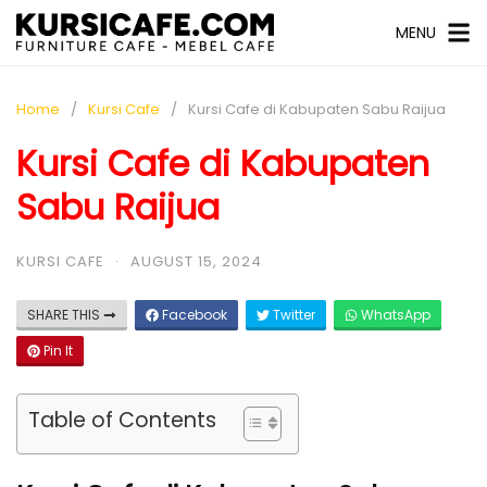
MENU
Home
Kursi Cafe
Kursi Cafe di Kabupaten Sabu Raijua
Kursi Cafe di Kabupaten
Sabu Raijua
KURSI CAFE
·
AUGUST 15, 2024
SHARE THIS
Facebook
Twitter
WhatsApp
Pin It
Table of Contents