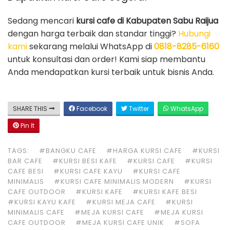
Sedang mencari
kursi cafe di Kabupaten Sabu Raijua
dengan harga terbaik dan standar tinggi?
Hubungi
kami
sekarang melalui WhatsApp di
0818-8285-6160
untuk konsultasi dan order! Kami siap membantu
Anda mendapatkan kursi terbaik untuk bisnis Anda.
SHARE THIS
Facebook
Twitter
WhatsApp
Pin It
TAGS:
#BANGKU CAFE
#HARGA KURSI CAFE
#KURSI
BAR CAFE
#KURSI BESI KAFE
#KURSI CAFE
#KURSI
CAFE BESI
#KURSI CAFE KAYU
#KURSI CAFE
MINIMALIS
#KURSI CAFE MINIMALIS MODERN
#KURSI
CAFE OUTDOOR
#KURSI KAFE
#KURSI KAFE BESI
#KURSI KAYU KAFE
#KURSI MEJA CAFE
#KURSI
MINIMALIS CAFE
#MEJA KURSI CAFE
#MEJA KURSI
CAFE OUTDOOR
#MEJA KURSI CAFE UNIK
#SOFA