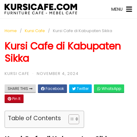
MENU
Home
Kursi Cafe
Kursi Cafe di Kabupaten Sikka
Kursi Cafe di Kabupaten
Sikka
KURSI CAFE
·
NOVEMBER 4, 2024
SHARE THIS
Facebook
Twitter
WhatsApp
Pin It
Table of Contents