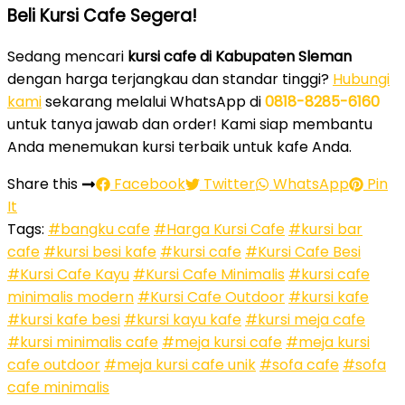
Beli Kursi Cafe Segera!
Sedang mencari
kursi cafe di Kabupaten Sleman
dengan harga terjangkau dan standar tinggi?
Hubungi
kami
sekarang melalui WhatsApp di
0818-8285-6160
untuk tanya jawab dan order! Kami siap membantu
Anda menemukan kursi terbaik untuk kafe Anda.
Share this
Facebook
Twitter
WhatsApp
Pin
It
Tags:
#bangku cafe
#Harga Kursi Cafe
#kursi bar
cafe
#kursi besi kafe
#kursi cafe
#Kursi Cafe Besi
#Kursi Cafe Kayu
#Kursi Cafe Minimalis
#kursi cafe
minimalis modern
#Kursi Cafe Outdoor
#kursi kafe
#kursi kafe besi
#kursi kayu kafe
#kursi meja cafe
#kursi minimalis cafe
#meja kursi cafe
#meja kursi
cafe outdoor
#meja kursi cafe unik
#sofa cafe
#sofa
cafe minimalis