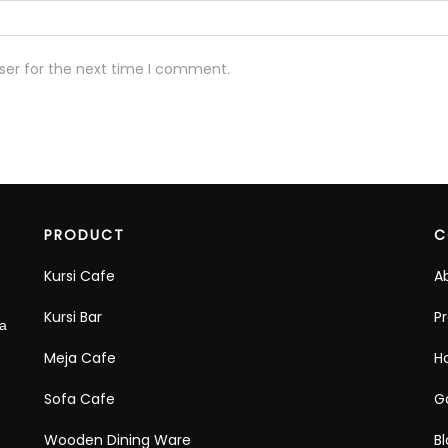
ser for the next time I comment.
PRODUCT
C
Kursi Cafe
A
Kursi Bar
P
ra
Meja Cafe
H
Sofa Cafe
Ga
Wooden Dining Ware
B