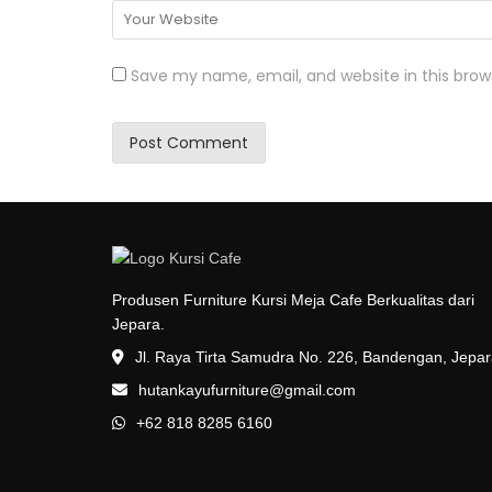
Save my name, email, and website in this brow
Produsen Furniture Kursi Meja Cafe Berkualitas dari
Jepara.
Jl. Raya Tirta Samudra No. 226, Bandengan, Jepa
hutankayufurniture@gmail.com
+62 818 8285 6160