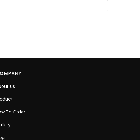
OMPANY
bout Us
roduct
ow To Order
llery
log