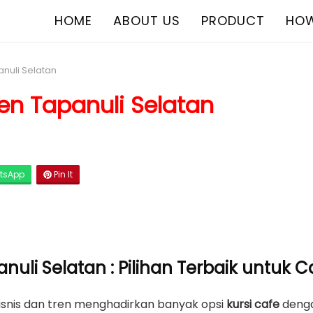
HOME
ABOUT US
PRODUCT
HOW
anuli Selatan
en Tapanuli Selatan
tsApp
Pin It
nuli Selatan : Pilihan Terbaik untuk 
isnis dan tren menghadirkan banyak opsi
kursi cafe
denga