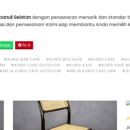
panuli Selatan
dengan penawaran menarik dan standar t
asi dan pemesanan! Kami siap membantu Anda memilih kur
tsApp
Pin It
#KURSI BAR CAFE
#KURSI BESI KAFE
#KURSI CAFE
#KUR
ERN
#KURSI CAFE OUTDOOR
#KURSI KAFE
#KURSI KAFE B
#MEJA KURSI CAFE OUTDOOR
#MEJA KURSI CAFE UNIK
#S
J
J