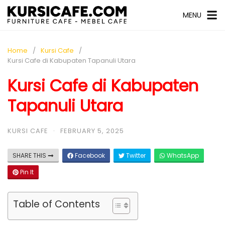
MENU
Home
Kursi Cafe
Kursi Cafe di Kabupaten Tapanuli Utara
Kursi Cafe di Kabupaten
Tapanuli Utara
KURSI CAFE
·
FEBRUARY 5, 2025
SHARE THIS
Facebook
Twitter
WhatsApp
Pin It
Table of Contents