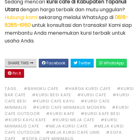
Sedang mencari
kursi cafe di Kabupaten Tapanuli
Utara
dengan harga terbaik dan mutu unggulan?
Hubungi kami
sekarang melalui WhatsApp di
0818-
8285-6160
untuk konsultasi dan transaksi! Kami siap
membantu Anda menemukan kursi terbaik untuk
usaha Anda.
SHARE THIS
Facebook
Twitter
WhatsApp
Pin It
TAGS:
#BANGKU CAFE
#HARGA KURSI CAFE
#KURSI
BAR CAFE
#KURSI BESI KAFE
#KURSI CAFE
#KURSI
CAFE BESI
#KURSI CAFE KAYU
#KURSI CAFE
MINIMALIS
#KURSI CAFE MINIMALIS MODERN
#KURSI
CAFE OUTDOOR
#KURSI KAFE
#KURSI KAFE BESI
#KURSI KAYU KAFE
#KURSI MEJA CAFE
#KURSI
MINIMALIS CAFE
#MEJA KURSI CAFE
#MEJA KURSI
CAFE OUTDOOR
#MEJA KURSI CAFE UNIK
#SOFA
CAFE
#SOFA CAFE MINIMALIS