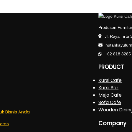
Produsen Furnitur
Jl. Raya Tirta
hutankayufur
+62 818 8285
PRODUCT
Kursi Cafe
Kursi Bar
Meja Cafe
Sofa Cafe
Wooden Dinin
tuk Bisnis Anda
Company
latan