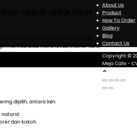
About Us
ilihan Terbaik untuk Bisnis
Product
How To Order
Gallery
Blog
festyle menghadirkan banyak opsi
kursi
Contact Us
n merintis atau merenovasi interior kafe,
dalah keputusan tepat untuk menciptakan
Copyright © 2
Meja Cafe - C
ring dipilih, antara lain:
 natural.
rer dan kokoh.
.