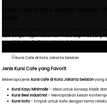
Kursi Cafe di Kota Jakarta Selatan : P
Anda
Kota Jakarta Selatan sebagai kota perdagangan dan li
cafe
dengan ragam desain dan mutu. Bagi Anda yang ingi
memilih
kursi cafe di Kota Jakarta Selatan
yang tepat a
suasana nyaman bagi pengunjung.
Jenis Kursi Cafe yang Favorit
Beberapa jenis
kursi cafe di Kota Jakarta Selatan
yang se
Kursi Kayu Minimalis
– Ideal untuk konsep klasik dan
Kursi Besi Industrial
– Menciptakan kesan kontempo
Kursi Sofa
– Empuk untuk kafe dengan tema relaks