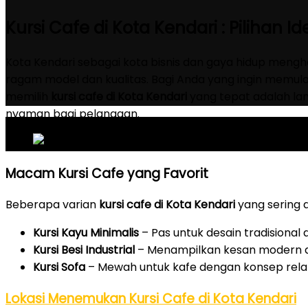
Kursi Cafe di Kota Kendari : Pilihan 
Kota Kendari sebagai kota bisnis dan gaya hidup meng
ragam model dan kualitas. Bagi Anda yang ingin memula
memilih
kursi cafe di Kota Kendari
yang tepat adalah la
nyaman bagi pelanggan.
Macam Kursi Cafe yang Favorit
Beberapa varian
kursi cafe di Kota Kendari
yang sering di
Kursi Kayu Minimalis
– Pas untuk desain tradisional 
Kursi Besi Industrial
– Menampilkan kesan modern d
Kursi Sofa
– Mewah untuk kafe dengan konsep rela
Lokasi Menemukan Kursi Cafe di Kota Kendari