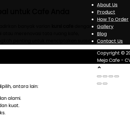
About Us
Ideal untuk Cafe Anda
Product
How To Order
hadirkan banyak varian
kursi cafe
dengan
Gallery
i atau merenovasi tata ruang kafe,
Blog
ngkah penting untuk menciptakan suasana
Contact Us
Copyright © 2
Meja Cafe - C
pilih, antara lain:
dan alami.
an kuat.
ks.