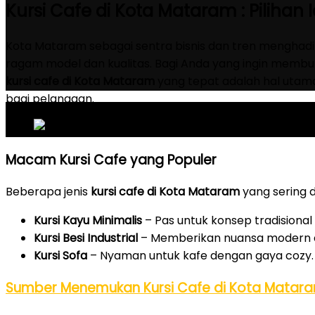
Kursi Cafe di Kota Mataram : Pilihan 
Kota Mataram sebagai sentra bisnis dan tren menghad
ragam model dan kualitas. Bagi Anda yang ingin membuk
kursi cafe di Kota Mataram
yang tepat adalah hal utam
bagi pelanggan.
Macam Kursi Cafe yang Populer
Beberapa jenis
kursi cafe di Kota Mataram
yang sering di
Kursi Kayu Minimalis
– Pas untuk konsep tradisional
Kursi Besi Industrial
– Memberikan nuansa modern 
Kursi Sofa
– Nyaman untuk kafe dengan gaya cozy.
Sumber Menemukan Kursi Cafe di Kota Matar