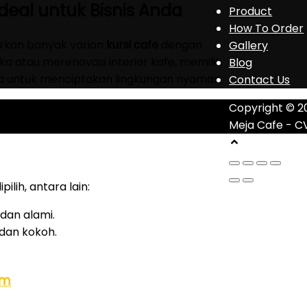
Ideal untuk Bisnis Anda
Product
How To Order
irkan banyak varian
kursi cafe
dengan
Gallery
a atau merenovasi interior kafe, memilih
Blog
a untuk menciptakan lingkungan nyaman
Contact Us
Copyright © 2
Meja Cafe - C
pilih, antara lain:
 dan alami.
dan kokoh.
am