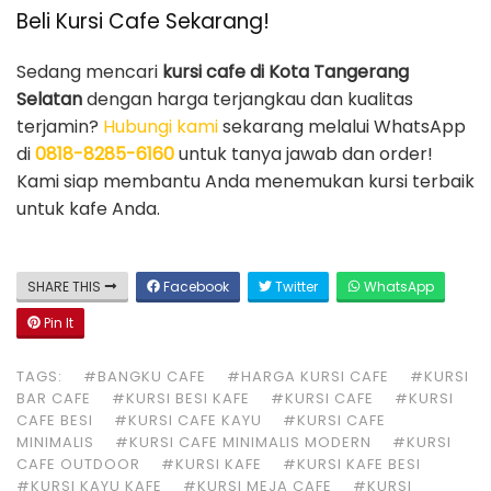
Beli Kursi Cafe Sekarang!
Sedang mencari
kursi cafe di Kota Tangerang
Selatan
dengan harga terjangkau dan kualitas
terjamin?
Hubungi kami
sekarang melalui WhatsApp
di
0818-8285-6160
untuk tanya jawab dan order!
Kami siap membantu Anda menemukan kursi terbaik
untuk kafe Anda.
SHARE THIS
Facebook
Twitter
WhatsApp
Pin It
TAGS:
#BANGKU CAFE
#HARGA KURSI CAFE
#KURSI
BAR CAFE
#KURSI BESI KAFE
#KURSI CAFE
#KURSI
CAFE BESI
#KURSI CAFE KAYU
#KURSI CAFE
MINIMALIS
#KURSI CAFE MINIMALIS MODERN
#KURSI
CAFE OUTDOOR
#KURSI KAFE
#KURSI KAFE BESI
#KURSI KAYU KAFE
#KURSI MEJA CAFE
#KURSI