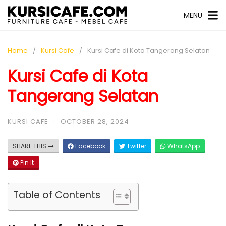
MENU
Home
Kursi Cafe
Kursi Cafe di Kota Tangerang Selatan
Kursi Cafe di Kota
Tangerang Selatan
KURSI CAFE
·
OCTOBER 28, 2024
SHARE THIS
Facebook
Twitter
WhatsApp
Pin It
Table of Contents