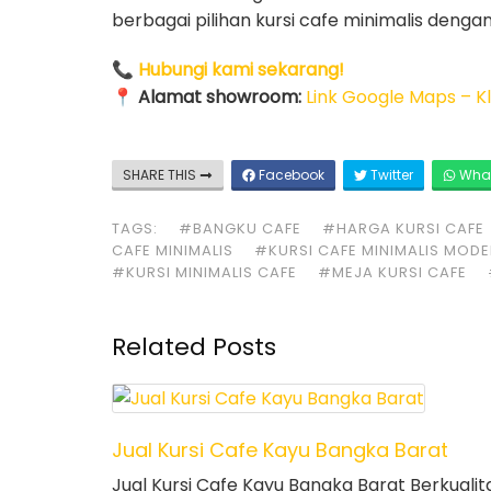
berbagai pilihan kursi cafe minimalis dengan
📞
Hubungi kami sekarang!
📍
Alamat showroom:
Link Google Maps – Kli
SHARE THIS
Facebook
Twitter
Wha
TAGS:
#BANGKU CAFE
#HARGA KURSI CAFE
CAFE MINIMALIS
#KURSI CAFE MINIMALIS MOD
#KURSI MINIMALIS CAFE
#MEJA KURSI CAFE
Related Posts
Jual Kursi Cafe Kayu Bangka Barat
Jual Kursi Cafe Kayu Bangka Barat Berkualit