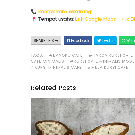
📞
Kontak kami sekarang!
📍
Tempat usaha:
Link Google Maps – Klik Di
SHARE THIS
Facebook
Twitter
Wha
TAGS:
#BANGKU CAFE
#HARGA KURSI CAFE
CAFE MINIMALIS
#KURSI CAFE MINIMALIS MOD
#KURSI MINIMALIS CAFE
#MEJA KURSI CAFE
Related Posts