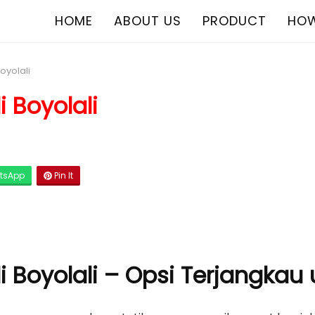
HOME
ABOUT US
PRODUCT
HOW
oyolali
i Boyolali
tsApp
Pin It
di Boyolali – Opsi Terjangka