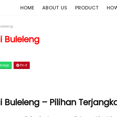
HOME
ABOUT US
PRODUCT
HOW
Buleleng
i Buleleng
tsApp
Pin It
di Buleleng – Pilihan Terjan