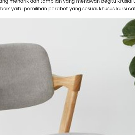
yang menarik dan tampilan yang menawan begitu krusial
 yaitu pemilihan perabot yang sesuai, khusus kursi caf