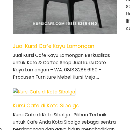
S
…
H
l
c
Jual Kursi Cafe Kayu Lamongan
Jual Kursi Cafe Kayu Lamongan Berkualitas
untuk Kafe & Coffee Shop Jual Kursi Cafe
Kayu Lamongan – WA: 0818.8285.6160 –
Produsen Furniture Mebel Kursi Meja …
Kursi Cafe di Kota Sibolga
Kursi Cafe di Kota Sibolga : Pilihan Terbaik
untuk Cafe Anda Kota Sibolga sebagai sentra
n
perdagangan dan gaya hidup menghadirkan