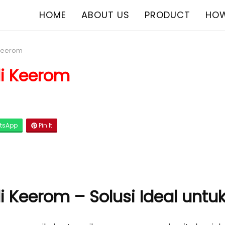
HOME
ABOUT US
PRODUCT
HOW
 Keerom
di Keerom
tsApp
Pin It
di Keerom – Solusi Ideal unt