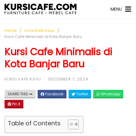
MENU
Home
Kursi Kafe Kayu
Kursi Cafe Minimalis di Kota Banjar Baru
Kursi Cafe Minimalis di
Kota Banjar Baru
KURSI KAFE KAYU
·
DECEMBER 7, 2024
SHARE THIS
Facebook
Twitter
WhatsApp
Pin It
Table of Contents