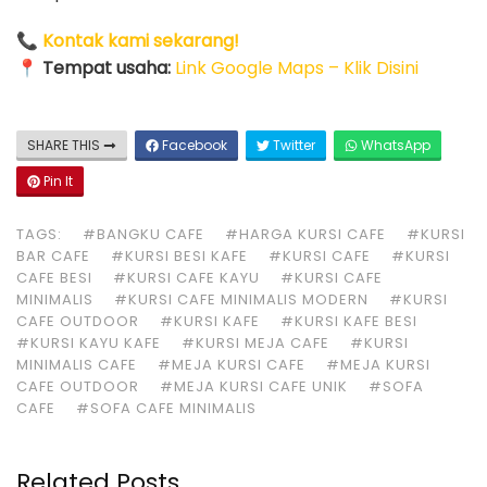
📞
Kontak kami sekarang!
📍
Tempat usaha:
Link Google Maps – Klik Disini
SHARE THIS
Facebook
Twitter
WhatsApp
Pin It
TAGS:
#BANGKU CAFE
#HARGA KURSI CAFE
#KURSI
BAR CAFE
#KURSI BESI KAFE
#KURSI CAFE
#KURSI
CAFE BESI
#KURSI CAFE KAYU
#KURSI CAFE
MINIMALIS
#KURSI CAFE MINIMALIS MODERN
#KURSI
CAFE OUTDOOR
#KURSI KAFE
#KURSI KAFE BESI
#KURSI KAYU KAFE
#KURSI MEJA CAFE
#KURSI
MINIMALIS CAFE
#MEJA KURSI CAFE
#MEJA KURSI
CAFE OUTDOOR
#MEJA KURSI CAFE UNIK
#SOFA
CAFE
#SOFA CAFE MINIMALIS
Related Posts