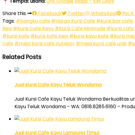
📍
Tempat usaha:
Link Google Maps – Klik Disini
Share this
Facebook
Twitter
WhatsApp
Pin It
Tags:
#bangku cafe
#Harga Kursi Cafe
#kursi bar cafe
Besi
#Kursi Cafe Kayu
#Kursi Cafe Minimalis
#kursi cafe
#kursi kafe
#kursi kafe besi
#kursi kayu kafe
#kursi mej
cafe
#meja kursi cafe outdoor
#meja kursi cafe unik
#s
Related Posts
Jual Kursi Cafe Kayu Teluk Wondama
Jual Kursi Cafe Kayu Teluk Wondama Berkualitas un
Kayu Teluk Wondama – WA: 0818.8285.6160 – Produ
Jual Kursi Cafe Kayu Lampung Timur