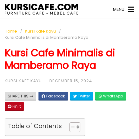
MENU
Home
Kursi Kafe Kayu
Kursi Cafe Minimalis di Mamberamo Raya
Kursi Cafe Minimalis di
Mamberamo Raya
KURSI KAFE KAYU
·
DECEMBER 15, 2024
SHARE THIS
Facebook
Twitter
WhatsApp
Pin It
Table of Contents