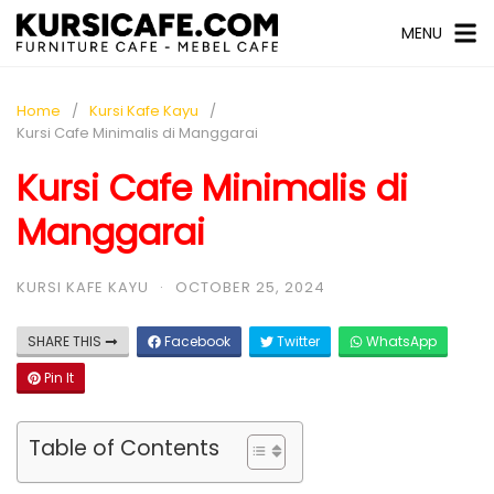
MENU
Home
Kursi Kafe Kayu
Kursi Cafe Minimalis di Manggarai
Kursi Cafe Minimalis di
Manggarai
KURSI KAFE KAYU
·
OCTOBER 25, 2024
SHARE THIS
Facebook
Twitter
WhatsApp
Pin It
Table of Contents