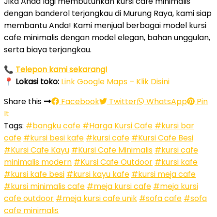
Jika Anda lagi membutuhkan kursi cafe minimalis
dengan banderol terjangkau di Murung Raya, kami siap
membantu Anda! Kami menjual berbagai model kursi
cafe minimalis dengan model elegan, bahan unggulan,
serta biaya terjangkau.
📞
Telepon kami sekarang!
📍
Lokasi toko:
Link Google Maps – Klik Disini
Share this
Facebook
Twitter
WhatsApp
Pin
It
Tags:
#bangku cafe
#Harga Kursi Cafe
#kursi bar
cafe
#kursi besi kafe
#kursi cafe
#Kursi Cafe Besi
#Kursi Cafe Kayu
#Kursi Cafe Minimalis
#kursi cafe
minimalis modern
#Kursi Cafe Outdoor
#kursi kafe
#kursi kafe besi
#kursi kayu kafe
#kursi meja cafe
#kursi minimalis cafe
#meja kursi cafe
#meja kursi
cafe outdoor
#meja kursi cafe unik
#sofa cafe
#sofa
cafe minimalis