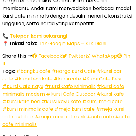
harga terbaik di Nias Selatan, kami bersedia
membantu Anda! Kami menyediakan berbagai model
kursi cafe minimalis dengan desain menarik, konstruksi
unggulan, serta harga yang kompetitif.
📞
Telepon kami sekarang!
📍
Lokasi toko:
Link Google Maps – Klik Disini
Share this
Facebook
Twitter
WhatsApp
Pin
It
Tags:
#bangku cafe
#Harga Kursi Cafe
#kursi bar
cafe
#kursi besi kafe
#kursi cafe
#Kursi Cafe Besi
#Kursi Cafe Kayu
#Kursi Cafe Minimalis
#kursi cafe
minimalis modern
#Kursi Cafe Outdoor
#kursi kafe
#kursi kafe besi
#kursi kayu kafe
#kursi meja cafe
#kursi minimalis cafe
#meja kursi cafe
#meja kursi
cafe outdoor
#meja kursi cafe unik
#sofa cafe
#sofa
cafe minimalis