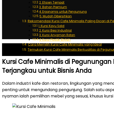
2. Efisien Tempat
3. Bahan Premium
4. Ergonomis untuk Pengunjung
5. Mudah Dibersihkan
Rekomendasi Kursi Cafe Minimalis Paling Dicari di 
1. Kursi Kayu Solid
2. Kursi Besi Industrial
3. Kursi Anyaman Rotan
4. Kursi Plastik Stylish
Cara Memilih Kursi Cafe Minimalis yang Ideal
Temukan Kursi Cafe Minimalis Berkualitas di Pegun
Kursi Cafe Minimalis di Pegunungan 
Terjangkau untuk Bisnis Anda
Dalam industri kafe dan restoran, lingkungan yang me
penting untuk mengundang pengunjung. Salah satu asp
nyaman ialah pemilihan mebel yang sesuai, khusus kursi 