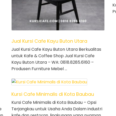
K
P
Jual Kursi Cafe Kayu Buton Utara
Jual Kursi Cafe Kayu Buton Utara Berkualitas
untuk Kafe & Coffee Shop Jual Kursi Cafe
Kayu Buton Utara – WA: 0818.8285.6160 –
Produsen Furniture Mebel …
Kursi Cafe Minimalis di Kota Baubau
Kursi Cafe Minimalis di Kota Baubau – Opsi
e
Terjangkau untuk Usaha Anda Dalam industri
an
kafe dan restoran, lingkungan yang nyaman