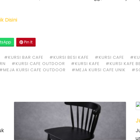
k Disini
tsApp
Pin It
#KURSI BAR CAFE
#KURSI BESI KAFE
#KURSI CAFE
#KUR
ERN
#KURSI CAFE OUTDOOR
#KURSI KAFE
#KURSI KAFE B
#MEJA KURSI CAFE OUTDOOR
#MEJA KURSI CAFE UNIK
#S
J
uk
J
u