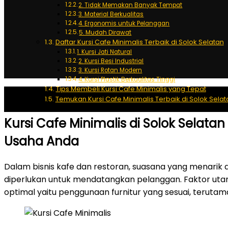
2. Tidak Memakan Banyak Tempat
3. Material Berkualitas
4. Ergonomis untuk Pelanggan
5. Mudah Dirawat
Daftar Kursi Cafe Minimalis Terbaik di Solok Selatan
1. Kursi Jati Natural
2. Kursi Besi Industrial
3. Kursi Rotan Modern
4. Kursi Plastik Berkualitas Tinggi
Tips Membeli Kursi Cafe Minimalis yang Tepat
Temukan Kursi Cafe Minimalis Terbaik di Solok Selat
Kursi Cafe Minimalis di Solok Selata
Usaha Anda
Dalam bisnis kafe dan restoran, suasana yang menari
diperlukan untuk mendatangkan pelanggan. Faktor u
optimal yaitu penggunaan furnitur yang sesuai, terutama