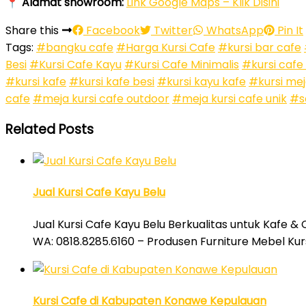
📍
Alamat showroom:
Link Google Maps – Klik Disini
Share this
Facebook
Twitter
WhatsApp
Pin It
Tags:
#bangku cafe
#Harga Kursi Cafe
#kursi bar cafe
Besi
#Kursi Cafe Kayu
#Kursi Cafe Minimalis
#kursi cafe
#kursi kafe
#kursi kafe besi
#kursi kayu kafe
#kursi mej
cafe
#meja kursi cafe outdoor
#meja kursi cafe unik
#s
Related Posts
Jual Kursi Cafe Kayu Belu
Jual Kursi Cafe Kayu Belu Berkualitas untuk Kafe & 
WA: 0818.8285.6160 – Produsen Furniture Mebel Kurs
Kursi Cafe di Kabupaten Konawe Kepulauan