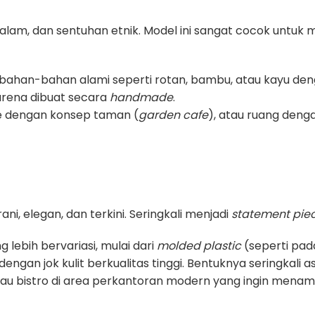
lam, dan sentuhan etnik. Model ini sangat cocok untuk
bahan-bahan alami seperti rotan, bambu, atau kayu de
 karena dibuat secara
handmade
.
fe dengan konsep taman (
garden cafe
), atau ruang denga
i, elegan, dan terkini. Seringkali menjadi
statement pie
lebih bervariasi, mulai dari
molded plastic
(seperti pad
ngan jok kulit berkualitas tinggi. Bentuknya seringkali asi
atau bistro di area perkantoran modern yang ingin menam