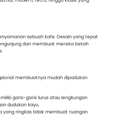
rial, modern, retro, hingga klasik yang
kenyamanan sebuah kafe. Desain yang tepat
 pengunjung dan membuat mereka betah
a:
n fungsional membuatnya mudah dipadukan
liki garis-garis lurus atau lengkungan
ngan dudukan kayu.
ya yang ringkas tidak membuat ruangan