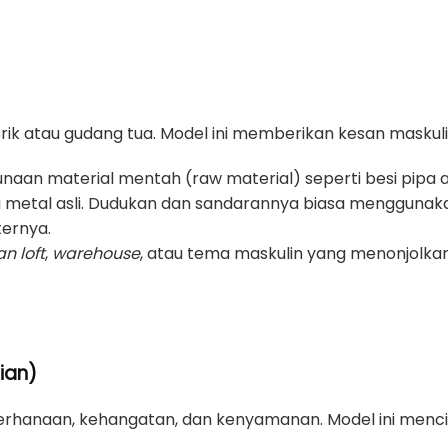
pabrik atau gudang tua. Model ini memberikan kesan mask
aan material mentah (raw material) seperti besi pipa at
a metal asli. Dudukan dan sandarannya biasa menggunakan
ternya.
n loft
,
warehouse
, atau tema maskulin yang menonjolkan
ian)
rhanaan, kehangatan, dan kenyamanan. Model ini menc