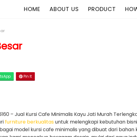
HOME
ABOUT US
PRODUCT
HOW
sar
Besar
tsApp
Pin It
160 – Jual Kursi Cafe Minimalis Kayu Jati Murah Terlengk
ri
furniture berkualitas
untuk melengkapi kebutuhan bisni
gai model kursi cafe minimalis yang dibuat dari bahan ka