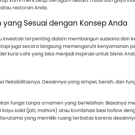
ap kami mencakup beragam desain, mulai dari gaya indust
 atau restoran Anda.
sain yang Sesuai dengan Konsep Anda
atu investasi terpenting dalam membangun suasana dan 
 tetapi juga secara langsung memengaruhi kenyamanan
 kursi cafe yang bisa menjadi inspirasi untuk bisnis And
ena fleksibilitasnya. Desainnya yang simpel, bersih, da
an fungsi tanpa ornamen yang berlebihan. Biasanya memi
i kayu solid (jati, mahoni) atau kombinasi besi hollow de
 terutama yang memiliki ruang terbatas karena desainn