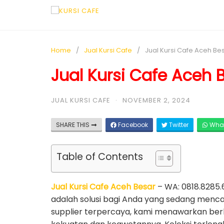
Home
Jual Kursi Cafe
Jual Kursi Cafe Aceh Be
Jual Kursi Cafe Aceh 
JUAL KURSI CAFE
·
NOVEMBER 2, 2024
SHARE THIS
Facebook
Twitter
Wha
Table of Contents
Jual Kursi Cafe Aceh Besar
– WA: 0818.8285.6
adalah solusi bagi Anda yang sedang menca
supplier terpercaya, kami menawarkan berba