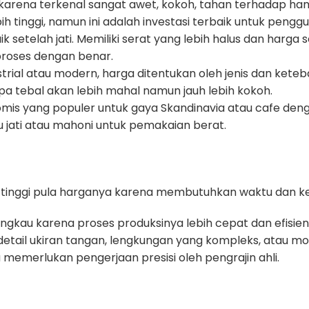
arena terkenal sangat awet, kokoh, tahan terhadap hama
bih tinggi, namun ini adalah investasi terbaik untuk peng
k setelah jati. Memiliki serat yang lebih halus dan harga 
iproses dengan benar.
trial atau modern, harga ditentukan oleh jenis dan keteba
ipa tebal akan lebih mahal namun jauh lebih kokoh.
omis yang populer untuk gaya Skandinavia atau cafe deng
u jati atau mahoni untuk pemakaian berat.
 tinggi pula harganya karena membutuhkan waktu dan kea
ngkau karena proses produksinya lebih cepat dan efisien
detail ukiran tangan, lengkungan yang kompleks, atau m
a memerlukan pengerjaan presisi oleh pengrajin ahli.