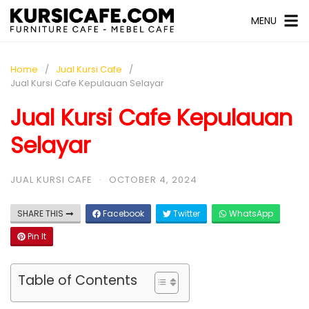
MENU
Home
Jual Kursi Cafe
Jual Kursi Cafe Kepulauan Selayar
Jual Kursi Cafe Kepulauan
Selayar
JUAL KURSI CAFE
·
OCTOBER 4, 2024
SHARE THIS
Facebook
Twitter
WhatsApp
Pin It
Table of Contents