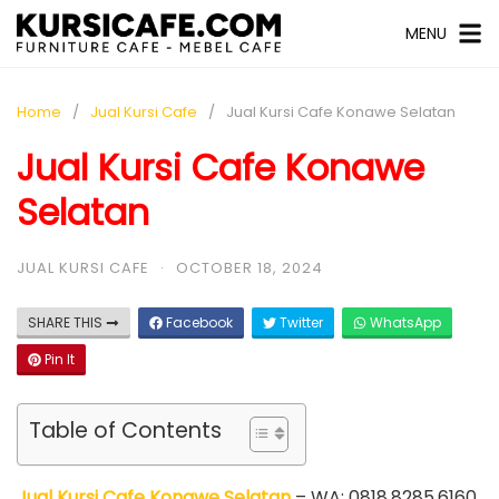
MENU
Home
Jual Kursi Cafe
Jual Kursi Cafe Konawe Selatan
Jual Kursi Cafe Konawe
Selatan
JUAL KURSI CAFE
·
OCTOBER 18, 2024
SHARE THIS
Facebook
Twitter
WhatsApp
Pin It
Table of Contents
Jual Kursi Cafe Konawe Selatan
– WA: 0818.8285.6160