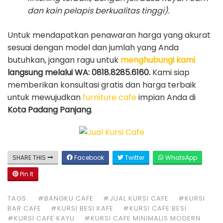
dan kain pelapis berkualitas tinggi).
Untuk mendapatkan penawaran harga yang akurat
sesuai dengan model dan jumlah yang Anda
butuhkan, jangan ragu untuk
menghubungi kami
langsung melalui WA: 0818.8285.6160.
Kami siap
memberikan konsultasi gratis dan harga terbaik
untuk mewujudkan
furniture cafe
impian Anda di
Kota Padang Panjang
.
SHARE THIS
Facebook
Twitter
WhatsApp
Pin It
TAGS:
#BANGKU CAFE
#JUAL KURSI CAFE
#KURSI
BAR CAFE
#KURSI BESI KAFE
#KURSI CAFE BESI
#KURSI CAFE KAYU
#KURSI CAFE MINIMALIS MODERN