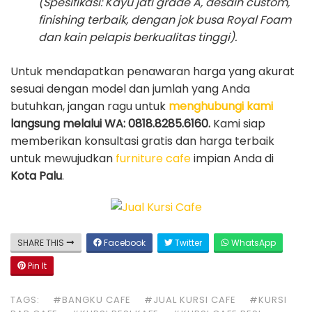
(Spesifikasi: Kayu jati grade A, desain custom,
finishing terbaik, dengan jok busa Royal Foam
dan kain pelapis berkualitas tinggi).
Untuk mendapatkan penawaran harga yang akurat
sesuai dengan model dan jumlah yang Anda
butuhkan, jangan ragu untuk
menghubungi kami
langsung melalui WA: 0818.8285.6160.
Kami siap
memberikan konsultasi gratis dan harga terbaik
untuk mewujudkan
furniture cafe
impian Anda di
Kota Palu
.
SHARE THIS
Facebook
Twitter
WhatsApp
Pin It
TAGS:
#BANGKU CAFE
#JUAL KURSI CAFE
#KURSI