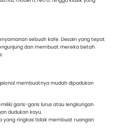
rial, modern, retro, hingga klasik yang
kenyamanan sebuah kafe. Desain yang tepat
 pengunjung dan membuat mereka betah
a:
n fungsional membuatnya mudah dipadukan
liki garis-garis lurus atau lengkungan
ngan dudukan kayu.
ya yang ringkas tidak membuat ruangan