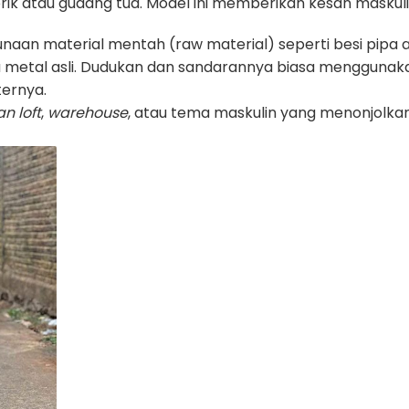
pabrik atau gudang tua. Model ini memberikan kesan mask
aan material mentah (raw material) seperti besi pipa at
a metal asli. Dudukan dan sandarannya biasa menggunakan
ternya.
n loft
,
warehouse
, atau tema maskulin yang menonjolkan