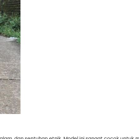
lam, dan sentuhan etnik. Model ini sangat cocok untuk