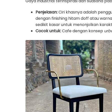
Gaya industrial terinspirasi dari suasana 
Penjelasan:
Ciri khasnya adalah penggun
dengan finishing hitam doff atau warn
sedikit kasar untuk menonjolkan karak
Cocok untuk:
Cafe dengan konsep
urba