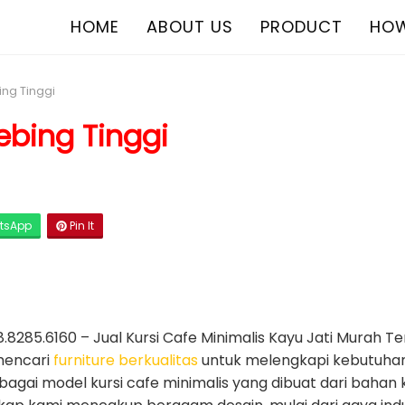
HOME
ABOUT US
PRODUCT
HOW
ing Tinggi
ebing Tinggi
tsApp
Pin It
.8285.6160 – Jual Kursi Cafe Minimalis Kayu Jati Murah T
mencari
furniture berkualitas
untuk melengkapi kebutuhan 
gai model kursi cafe minimalis yang dibuat dari bahan ka