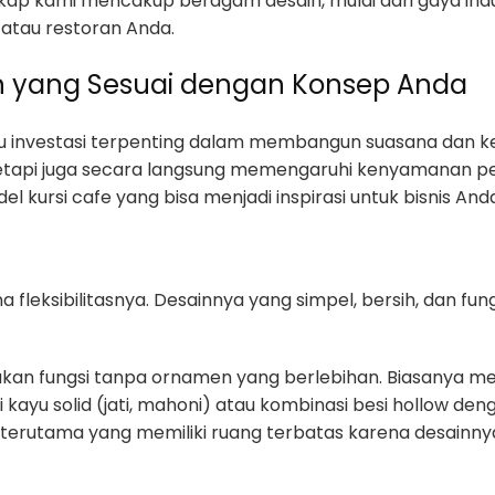
ap kami mencakup beragam desain, mulai dari gaya indust
 atau restoran Anda.
sain yang Sesuai dengan Konsep Anda
atu investasi terpenting dalam membangun suasana dan 
 tetapi juga secara langsung memengaruhi kenyamanan
 kursi cafe yang bisa menjadi inspirasi untuk bisnis And
ena fleksibilitasnya. Desainnya yang simpel, bersih, da
an fungsi tanpa ornamen yang berlebihan. Biasanya memi
i kayu solid (jati, mahoni) atau kombinasi besi hollow de
 terutama yang memiliki ruang terbatas karena desainn