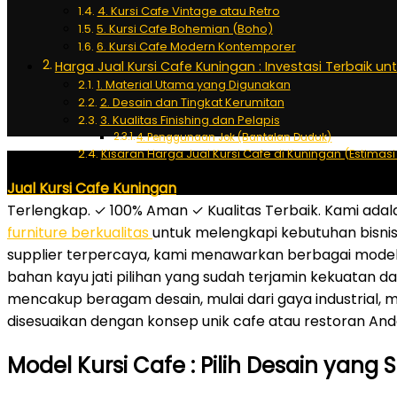
4. Kursi Cafe Vintage atau Retro
5. Kursi Cafe Bohemian (Boho)
6. Kursi Cafe Modern Kontemporer
Harga Jual Kursi Cafe Kuningan : Investasi Terbaik un
1. Material Utama yang Digunakan
2. Desain dan Tingkat Kerumitan
3. Kualitas Finishing dan Pelapis
4. Penggunaan Jok (Bantalan Duduk)
Kisaran Harga Jual Kursi Cafe di Kuningan (Estimasi
Jual Kursi Cafe Kuningan
– WA: 0818.8285.6160 – Jual Kur
Terlengkap. ✓ 100% Aman ✓ Kualitas Terbaik. Kami adal
furniture berkualitas
untuk melengkapi kebutuhan bisnis
supplier terpercaya, kami menawarkan berbagai model k
bahan kayu jati pilihan yang sudah terjamin kekuatan d
mencakup beragam desain, mulai dari gaya industrial, m
disesuaikan dengan konsep unik cafe atau restoran And
Model Kursi Cafe : Pilih Desain yan