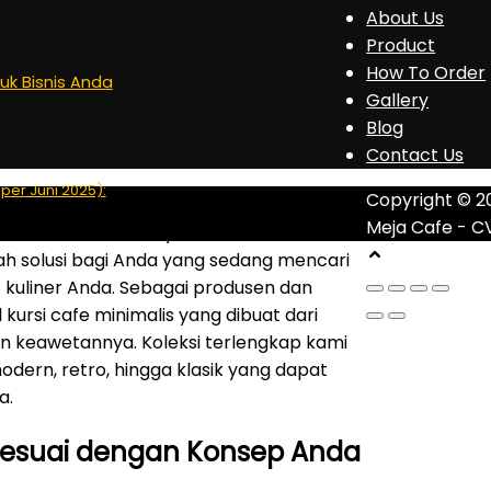
About Us
Product
How To Order
tuk Bisnis Anda
Gallery
Blog
Contact Us
 per Juni 2025):
Copyright © 2
Meja Cafe - C
si Cafe Minimalis Kayu Jati Murah
ah solusi bagi Anda yang sedang mencari
 kuliner Anda. Sebagai produsen dan
ursi cafe minimalis yang dibuat dari
an keawetannya. Koleksi terlengkap kami
odern, retro, hingga klasik yang dapat
a.
g Sesuai dengan Konsep Anda