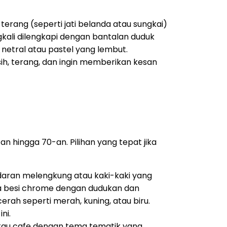
rang (seperti jati belanda atau sungkai)
kali dilengkapi dengan bantalan duduk
netral atau pastel yang lembut.
h, terang, dan ingin memberikan kesan
 hingga 70-an. Pilihan yang tepat jika
ndaran melengkung atau kaki-kaki yang
a besi chrome dengan dudukan dan
erah seperti merah, kuning, atau biru.
ni.
 atau cafe dengan tema tematik yang