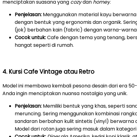
menciptakan suasana yang
cozy
dan
homey
.
Penjelasan:
Menggunakan material kayu berwarna te
dengan bentuk yang ergonomis dan organik. Sering
(jok) berbahan kain (fabric) dengan warna-warna 
Cocok untuk:
Cafe dengan tema yang tenang, bersi
hangat seperti di rumah.
4. Kursi Cafe Vintage atau Retro
Model ini membawa kembali pesona desain dari era 50-an
Anda ingin menciptakan nuansa nostalgia yang unik.
Penjelasan:
Memiliki bentuk yang khas, seperti sa
meruncing. Sering menggunakan kombinasi rangk
sandaran berbahan kulit sintetis (vinyl) berwarna c
Model dari rotan juga sering masuk dalam kategori i
Cocok untuk:
Diner
ala Amerika, kedai kopi klasik,