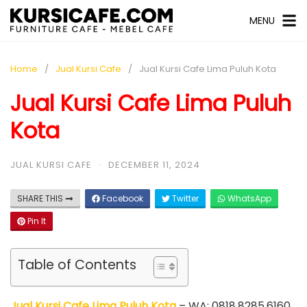
MENU
Home
Jual Kursi Cafe
Jual Kursi Cafe Lima Puluh Kota
Jual Kursi Cafe Lima Puluh
Kota
JUAL KURSI CAFE
·
DECEMBER 11, 2024
SHARE THIS
Facebook
Twitter
WhatsApp
Pin It
Table of Contents
Jual Kursi Cafe Lima Puluh Kota
– WA: 0818.8285.6160