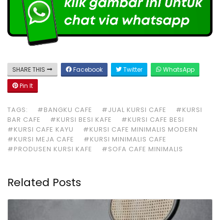
SHARE THIS
Facebook
Twitter
WhatsApp
Pin It
TAGS:
#BANGKU CAFE
#JUAL KURSI CAFE
#KURSI
BAR CAFE
#KURSI BESI KAFE
#KURSI CAFE BESI
#KURSI CAFE KAYU
#KURSI CAFE MINIMALIS MODERN
#KURSI MEJA CAFE
#KURSI MINIMALIS CAFE
#PRODUSEN KURSI KAFE
#SOFA CAFE MINIMALIS
Related Posts