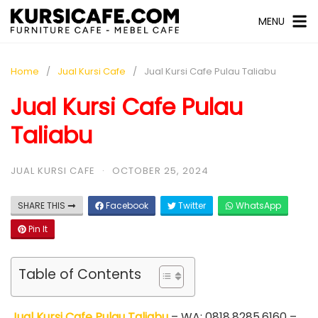
MENU
Home
Jual Kursi Cafe
Jual Kursi Cafe Pulau Taliabu
Jual Kursi Cafe Pulau
Taliabu
JUAL KURSI CAFE
·
OCTOBER 25, 2024
SHARE THIS
Facebook
Twitter
WhatsApp
Pin It
Table of Contents
Jual Kursi Cafe Pulau Taliabu
– WA: 0818.8285.6160 –