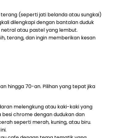
rang (seperti jati belanda atau sungkai)
kali dilengkapi dengan bantalan duduk
netral atau pastel yang lembut.
h, terang, dan ingin memberikan kesan
 hingga 70-an. Pilihan yang tepat jika
ndaran melengkung atau kaki-kaki yang
a besi chrome dengan dudukan dan
erah seperti merah, kuning, atau biru.
ni.
 atau cafe dengan tema tematik yang