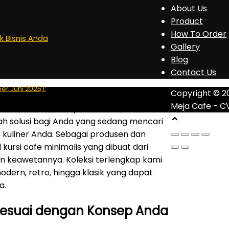
About Us
Product
How To Order
uk Bisnis Anda
Gallery
Blog
Contact Us
er Juni 2025):
Copyright © 2
Meja Cafe - C
i Cafe Minimalis Kayu Jati Murah
ah solusi bagi Anda yang sedang mencari
 kuliner Anda. Sebagai produsen dan
ursi cafe minimalis yang dibuat dari
an keawetannya. Koleksi terlengkap kami
odern, retro, hingga klasik yang dapat
a.
g Sesuai dengan Konsep Anda