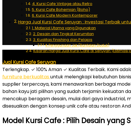
4. Kursi Cafe Vintage atau Retro
5. Kursi Cafe Bohemian (Boho)
6. Kursi Cafe Modern Kontemporer
Harga Jual Kursi Cafe Seruyan : Investasi Terbaik unt
1. Material Utama yang Digunakan
2. Desain dan Tingkat Kerumitan
3. Kualitas Finishing dan Pelapis
4. Penggunaan Jok (Bantalan Duduk)
Kisaran Harga Jual Kursi Cafe di Seruyan (Estimasi p
Jual Kursi Cafe Seruyan
– WA: 0818.8285.6160 – Jual Kurs
Terlengkap. ✓ 100% Aman ✓ Kualitas Terbaik. Kami adal
furniture berkualitas
untuk melengkapi kebutuhan bisnis
supplier terpercaya, kami menawarkan berbagai model k
bahan kayu jati pilihan yang sudah terjamin kekuatan d
mencakup beragam desain, mulai dari gaya industrial, m
disesuaikan dengan konsep unik cafe atau restoran And
Model Kursi Cafe : Pilih Desain yan