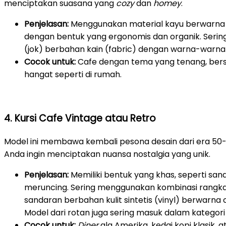
menciptakan suasana yang
cozy
dan
homey
.
Penjelasan:
Menggunakan material kayu berwarna te
dengan bentuk yang ergonomis dan organik. Sering
(jok) berbahan kain (fabric) dengan warna-warna 
Cocok untuk:
Cafe dengan tema yang tenang, bersi
hangat seperti di rumah.
4. Kursi Cafe Vintage atau Retro
Model ini membawa kembali pesona desain dari era 50-an
Anda ingin menciptakan nuansa nostalgia yang unik.
Penjelasan:
Memiliki bentuk yang khas, seperti sa
meruncing. Sering menggunakan kombinasi rangk
sandaran berbahan kulit sintetis (vinyl) berwarna c
Model dari rotan juga sering masuk dalam kategori i
Cocok untuk:
Diner
ala Amerika, kedai kopi klasik,