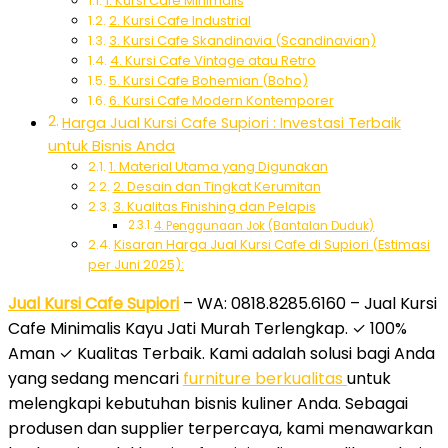
1. Kursi Cafe Minimalis
2. Kursi Cafe Industrial
3. Kursi Cafe Skandinavia (Scandinavian)
4. Kursi Cafe Vintage atau Retro
5. Kursi Cafe Bohemian (Boho)
6. Kursi Cafe Modern Kontemporer
Harga Jual Kursi Cafe Supiori : Investasi Terbaik
untuk Bisnis Anda
1. Material Utama yang Digunakan
2. Desain dan Tingkat Kerumitan
3. Kualitas Finishing dan Pelapis
4. Penggunaan Jok (Bantalan Duduk)
Kisaran Harga Jual Kursi Cafe di Supiori (Estimasi
per Juni 2025):
Jual Kursi Cafe Supiori
– WA: 0818.8285.6160 – Jual Kursi
Cafe Minimalis Kayu Jati Murah Terlengkap. ✓ 100%
Aman ✓ Kualitas Terbaik. Kami adalah solusi bagi Anda
yang sedang mencari
furniture berkualitas
untuk
melengkapi kebutuhan bisnis kuliner Anda. Sebagai
produsen dan supplier terpercaya, kami menawarkan